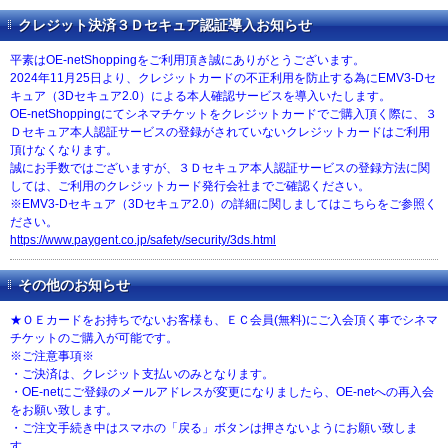
クレジット決済３Ｄセキュア認証導入お知らせ
平素はOE-netShoppingをご利用頂き誠にありがとうございます。
2024年11月25日より、クレジットカードの不正利用を防止する為にEMV3-Dセ
キュア（3Dセキュア2.0）による本人確認サービスを導入いたします。
OE-netShoppingにてシネマチケットをクレジットカードでご購入頂く際に、３
Ｄセキュア本人認証サービスの登録がされていないクレジットカードはご利用
頂けなくなります。
誠にお手数ではございますが、３Ｄセキュア本人認証サービスの登録方法に関
しては、ご利用のクレジットカード発行会社までご確認ください。
※EMV3-Dセキュア（3Dセキュア2.0）の詳細に関しましてはこちらをご参照く
ださい。
https://www.paygent.co.jp/safety/security/3ds.html
その他のお知らせ
★ＯＥカードをお持ちでないお客様も、ＥＣ会員(無料)にご入会頂く事でシネマ
チケットのご購入が可能です。
※ご注意事項※
・ご決済は、クレジット支払いのみとなります。
・OE-netにご登録のメールアドレスが変更になりましたら、OE-netへの再入会
をお願い致します。
・ご注文手続き中はスマホの「戻る」ボタンは押さないようにお願い致しま
す。