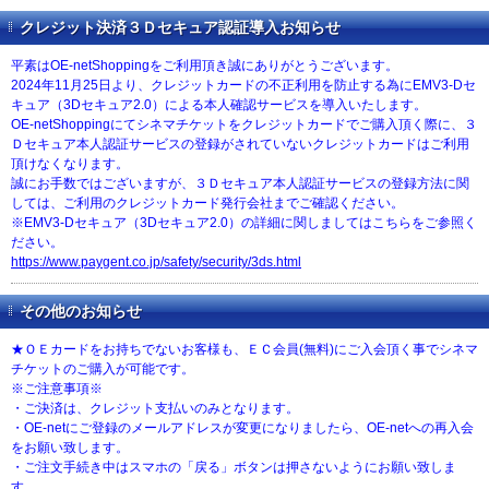
クレジット決済３Ｄセキュア認証導入お知らせ
平素はOE-netShoppingをご利用頂き誠にありがとうございます。
2024年11月25日より、クレジットカードの不正利用を防止する為にEMV3-Dセ
キュア（3Dセキュア2.0）による本人確認サービスを導入いたします。
OE-netShoppingにてシネマチケットをクレジットカードでご購入頂く際に、３
Ｄセキュア本人認証サービスの登録がされていないクレジットカードはご利用
頂けなくなります。
誠にお手数ではございますが、３Ｄセキュア本人認証サービスの登録方法に関
しては、ご利用のクレジットカード発行会社までご確認ください。
※EMV3-Dセキュア（3Dセキュア2.0）の詳細に関しましてはこちらをご参照く
ださい。
https://www.paygent.co.jp/safety/security/3ds.html
その他のお知らせ
★ＯＥカードをお持ちでないお客様も、ＥＣ会員(無料)にご入会頂く事でシネマ
チケットのご購入が可能です。
※ご注意事項※
・ご決済は、クレジット支払いのみとなります。
・OE-netにご登録のメールアドレスが変更になりましたら、OE-netへの再入会
をお願い致します。
・ご注文手続き中はスマホの「戻る」ボタンは押さないようにお願い致しま
す。