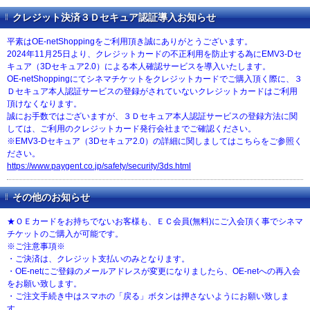
クレジット決済３Ｄセキュア認証導入お知らせ
平素はOE-netShoppingをご利用頂き誠にありがとうございます。
2024年11月25日より、クレジットカードの不正利用を防止する為にEMV3-Dセ
キュア（3Dセキュア2.0）による本人確認サービスを導入いたします。
OE-netShoppingにてシネマチケットをクレジットカードでご購入頂く際に、３
Ｄセキュア本人認証サービスの登録がされていないクレジットカードはご利用
頂けなくなります。
誠にお手数ではございますが、３Ｄセキュア本人認証サービスの登録方法に関
しては、ご利用のクレジットカード発行会社までご確認ください。
※EMV3-Dセキュア（3Dセキュア2.0）の詳細に関しましてはこちらをご参照く
ださい。
https://www.paygent.co.jp/safety/security/3ds.html
その他のお知らせ
★ＯＥカードをお持ちでないお客様も、ＥＣ会員(無料)にご入会頂く事でシネマ
チケットのご購入が可能です。
※ご注意事項※
・ご決済は、クレジット支払いのみとなります。
・OE-netにご登録のメールアドレスが変更になりましたら、OE-netへの再入会
をお願い致します。
・ご注文手続き中はスマホの「戻る」ボタンは押さないようにお願い致しま
す。