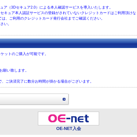
セキュア（3Dセキュア2.0）による本人確認サービスを導入いたします。
に、３Ｄセキュア本人認証サービスの登録がされていないクレジットカードはご利用頂け
ては、ご利用のクレジットカード発行会社までご確認ください。
ださい。
チケットのご購入が可能です。
をお願い致します。
で、ご決済完了に数分お時間が掛かる場合がございます。
OE-NET入会