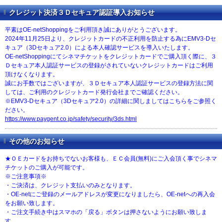
クレジット決済３Ｄセキュア認証導入お知らせ
平素はOE-netShoppingをご利用頂き誠にありがとうございます。
2024年11月25日より、クレジットカードの不正利用を防止する為にEMV3-Dセ
キュア（3Dセキュア2.0）による本人確認サービスを導入いたします。
OE-netShoppingにてシネマチケットをクレジットカードでご購入頂く際に、３
Ｄセキュア本人認証サービスの登録がされていないクレジットカードはご利用
頂けなくなります。
誠にお手数ではございますが、３Ｄセキュア本人認証サービスの登録方法に関
しては、ご利用のクレジットカード発行会社までご確認ください。
※EMV3-Dセキュア（3Dセキュア2.0）の詳細に関しましてはこちらをご参照く
ださい。
https://www.paygent.co.jp/safety/security/3ds.html
その他のお知らせ
★ＯＥカードをお持ちでないお客様も、ＥＣ会員(無料)にご入会頂く事でシネマ
チケットのご購入が可能です。
※ご注意事項※
・ご決済は、クレジット支払いのみとなります。
・OE-netにご登録のメールアドレスが変更になりましたら、OE-netへの再入会
をお願い致します。
・ご注文手続き中はスマホの「戻る」ボタンは押さないようにお願い致しま
す。