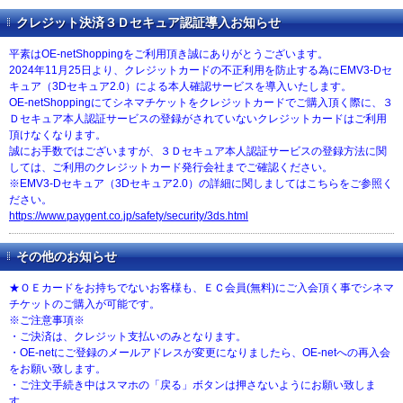
クレジット決済３Ｄセキュア認証導入お知らせ
平素はOE-netShoppingをご利用頂き誠にありがとうございます。
2024年11月25日より、クレジットカードの不正利用を防止する為にEMV3-Dセ
キュア（3Dセキュア2.0）による本人確認サービスを導入いたします。
OE-netShoppingにてシネマチケットをクレジットカードでご購入頂く際に、３
Ｄセキュア本人認証サービスの登録がされていないクレジットカードはご利用
頂けなくなります。
誠にお手数ではございますが、３Ｄセキュア本人認証サービスの登録方法に関
しては、ご利用のクレジットカード発行会社までご確認ください。
※EMV3-Dセキュア（3Dセキュア2.0）の詳細に関しましてはこちらをご参照く
ださい。
https://www.paygent.co.jp/safety/security/3ds.html
その他のお知らせ
★ＯＥカードをお持ちでないお客様も、ＥＣ会員(無料)にご入会頂く事でシネマ
チケットのご購入が可能です。
※ご注意事項※
・ご決済は、クレジット支払いのみとなります。
・OE-netにご登録のメールアドレスが変更になりましたら、OE-netへの再入会
をお願い致します。
・ご注文手続き中はスマホの「戻る」ボタンは押さないようにお願い致しま
す。