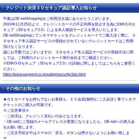
クレジット決済３Ｄセキュア認証導入お知らせ
平素はOE-netShoppingをご利用頂き誠にありがとうございます。
2024年11月25日より、クレジットカードの不正利用を防止する為にEMV3-Dセ
キュア（3Dセキュア2.0）による本人確認サービスを導入いたします。
OE-netShoppingにてシネマチケットをクレジットカードでご購入頂く際に、３
Ｄセキュア本人認証サービスの登録がされていないクレジットカードはご利用
頂けなくなります。
誠にお手数ではございますが、３Ｄセキュア本人認証サービスの登録方法に関
しては、ご利用のクレジットカード発行会社までご確認ください。
※EMV3-Dセキュア（3Dセキュア2.0）の詳細に関しましてはこちらをご参照く
ださい。
https://www.paygent.co.jp/safety/security/3ds.html
その他のお知らせ
★ＯＥカードをお持ちでないお客様も、ＥＣ会員(無料)にご入会頂く事でシネマ
チケットのご購入が可能です。
※ご注意事項※
・ご決済は、クレジット支払いのみとなります。
・OE-netにご登録のメールアドレスが変更になりましたら、OE-netへの再入会
をお願い致します。
・ご注文手続き中はスマホの「戻る」ボタンは押さないようにお願い致しま
す。