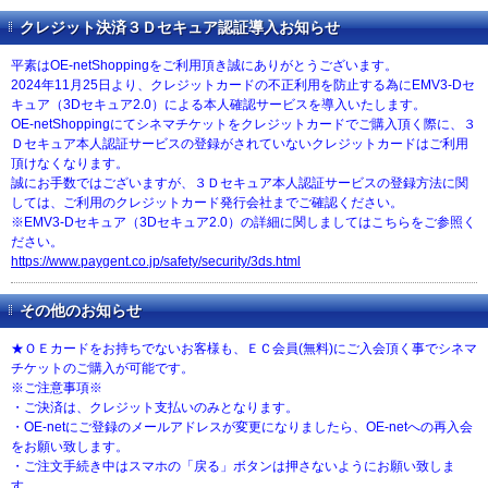
クレジット決済３Ｄセキュア認証導入お知らせ
平素はOE-netShoppingをご利用頂き誠にありがとうございます。
2024年11月25日より、クレジットカードの不正利用を防止する為にEMV3-Dセ
キュア（3Dセキュア2.0）による本人確認サービスを導入いたします。
OE-netShoppingにてシネマチケットをクレジットカードでご購入頂く際に、３
Ｄセキュア本人認証サービスの登録がされていないクレジットカードはご利用
頂けなくなります。
誠にお手数ではございますが、３Ｄセキュア本人認証サービスの登録方法に関
しては、ご利用のクレジットカード発行会社までご確認ください。
※EMV3-Dセキュア（3Dセキュア2.0）の詳細に関しましてはこちらをご参照く
ださい。
https://www.paygent.co.jp/safety/security/3ds.html
その他のお知らせ
★ＯＥカードをお持ちでないお客様も、ＥＣ会員(無料)にご入会頂く事でシネマ
チケットのご購入が可能です。
※ご注意事項※
・ご決済は、クレジット支払いのみとなります。
・OE-netにご登録のメールアドレスが変更になりましたら、OE-netへの再入会
をお願い致します。
・ご注文手続き中はスマホの「戻る」ボタンは押さないようにお願い致しま
す。