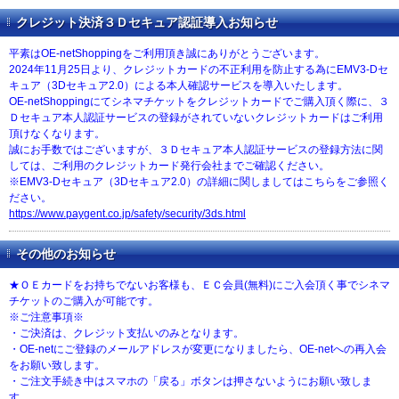
クレジット決済３Ｄセキュア認証導入お知らせ
平素はOE-netShoppingをご利用頂き誠にありがとうございます。
2024年11月25日より、クレジットカードの不正利用を防止する為にEMV3-Dセ
キュア（3Dセキュア2.0）による本人確認サービスを導入いたします。
OE-netShoppingにてシネマチケットをクレジットカードでご購入頂く際に、３
Ｄセキュア本人認証サービスの登録がされていないクレジットカードはご利用
頂けなくなります。
誠にお手数ではございますが、３Ｄセキュア本人認証サービスの登録方法に関
しては、ご利用のクレジットカード発行会社までご確認ください。
※EMV3-Dセキュア（3Dセキュア2.0）の詳細に関しましてはこちらをご参照く
ださい。
https://www.paygent.co.jp/safety/security/3ds.html
その他のお知らせ
★ＯＥカードをお持ちでないお客様も、ＥＣ会員(無料)にご入会頂く事でシネマ
チケットのご購入が可能です。
※ご注意事項※
・ご決済は、クレジット支払いのみとなります。
・OE-netにご登録のメールアドレスが変更になりましたら、OE-netへの再入会
をお願い致します。
・ご注文手続き中はスマホの「戻る」ボタンは押さないようにお願い致しま
す。