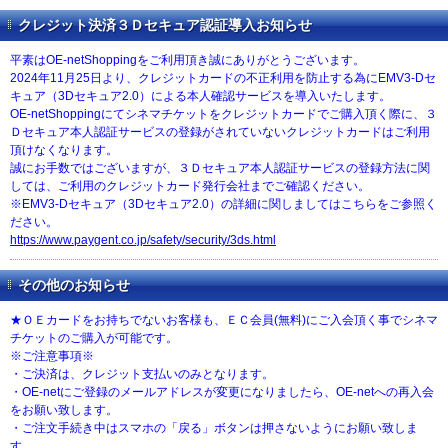
クレジット決済３Ｄセキュア認証導入お知らせ
平素はOE-netShoppingをご利用頂き誠にありがとうございます。
2024年11月25日より、クレジットカードの不正利用を防止する為にEMV3-Dセ
キュア（3Dセキュア2.0）による本人確認サービスを導入いたします。
OE-netShoppingにてシネマチケットをクレジットカードでご購入頂く際に、３
Ｄセキュア本人認証サービスの登録がされていないクレジットカードはご利用
頂けなくなります。
誠にお手数ではございますが、３Ｄセキュア本人認証サービスの登録方法に関
しては、ご利用のクレジットカード発行会社までご確認ください。
※EMV3-Dセキュア（3Dセキュア2.0）の詳細に関しましてはこちらをご参照く
ださい。
https://www.paygent.co.jp/safety/security/3ds.html
その他のお知らせ
★ＯＥカードをお持ちでないお客様も、ＥＣ会員(無料)にご入会頂く事でシネマ
チケットのご購入が可能です。
※ご注意事項※
・ご決済は、クレジット支払いのみとなります。
・OE-netにご登録のメールアドレスが変更になりましたら、OE-netへの再入会
をお願い致します。
・ご注文手続き中はスマホの「戻る」ボタンは押さないようにお願い致しま
す。