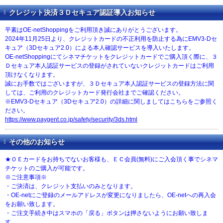
クレジット決済３Ｄセキュア認証導入お知らせ
平素はOE-netShoppingをご利用頂き誠にありがとうございます。
2024年11月25日より、クレジットカードの不正利用を防止する為にEMV3-Dセ
キュア（3Dセキュア2.0）による本人確認サービスを導入いたします。
OE-netShoppingにてシネマチケットをクレジットカードでご購入頂く際に、３
Ｄセキュア本人認証サービスの登録がされていないクレジットカードはご利用
頂けなくなります。
誠にお手数ではございますが、３Ｄセキュア本人認証サービスの登録方法に関
しては、ご利用のクレジットカード発行会社までご確認ください。
※EMV3-Dセキュア（3Dセキュア2.0）の詳細に関しましてはこちらをご参照く
ださい。
https://www.paygent.co.jp/safety/security/3ds.html
その他のお知らせ
★ＯＥカードをお持ちでないお客様も、ＥＣ会員(無料)にご入会頂く事でシネマ
チケットのご購入が可能です。
※ご注意事項※
・ご決済は、クレジット支払いのみとなります。
・OE-netにご登録のメールアドレスが変更になりましたら、OE-netへの再入会
をお願い致します。
・ご注文手続き中はスマホの「戻る」ボタンは押さないようにお願い致しま
す。