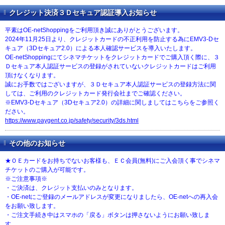
クレジット決済３Ｄセキュア認証導入お知らせ
平素はOE-netShoppingをご利用頂き誠にありがとうございます。
2024年11月25日より、クレジットカードの不正利用を防止する為にEMV3-Dセ
キュア（3Dセキュア2.0）による本人確認サービスを導入いたします。
OE-netShoppingにてシネマチケットをクレジットカードでご購入頂く際に、３
Ｄセキュア本人認証サービスの登録がされていないクレジットカードはご利用
頂けなくなります。
誠にお手数ではございますが、３Ｄセキュア本人認証サービスの登録方法に関
しては、ご利用のクレジットカード発行会社までご確認ください。
※EMV3-Dセキュア（3Dセキュア2.0）の詳細に関しましてはこちらをご参照く
ださい。
https://www.paygent.co.jp/safety/security/3ds.html
その他のお知らせ
★ＯＥカードをお持ちでないお客様も、ＥＣ会員(無料)にご入会頂く事でシネマ
チケットのご購入が可能です。
※ご注意事項※
・ご決済は、クレジット支払いのみとなります。
・OE-netにご登録のメールアドレスが変更になりましたら、OE-netへの再入会
をお願い致します。
・ご注文手続き中はスマホの「戻る」ボタンは押さないようにお願い致しま
す。