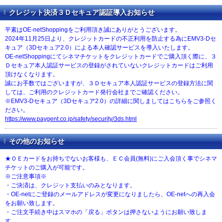
クレジット決済３Ｄセキュア認証導入お知らせ
平素はOE-netShoppingをご利用頂き誠にありがとうございます。
2024年11月25日より、クレジットカードの不正利用を防止する為にEMV3-Dセ
キュア（3Dセキュア2.0）による本人確認サービスを導入いたします。
OE-netShoppingにてシネマチケットをクレジットカードでご購入頂く際に、３
Ｄセキュア本人認証サービスの登録がされていないクレジットカードはご利用
頂けなくなります。
誠にお手数ではございますが、３Ｄセキュア本人認証サービスの登録方法に関
しては、ご利用のクレジットカード発行会社までご確認ください。
※EMV3-Dセキュア（3Dセキュア2.0）の詳細に関しましてはこちらをご参照く
ださい。
https://www.paygent.co.jp/safety/security/3ds.html
その他のお知らせ
★ＯＥカードをお持ちでないお客様も、ＥＣ会員(無料)にご入会頂く事でシネマ
チケットのご購入が可能です。
※ご注意事項※
・ご決済は、クレジット支払いのみとなります。
・OE-netにご登録のメールアドレスが変更になりましたら、OE-netへの再入会
をお願い致します。
・ご注文手続き中はスマホの「戻る」ボタンは押さないようにお願い致しま
す。