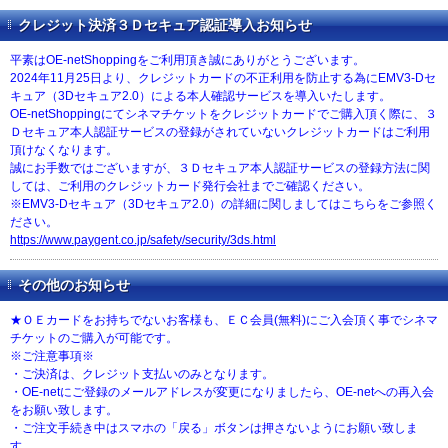
クレジット決済３Ｄセキュア認証導入お知らせ
平素はOE-netShoppingをご利用頂き誠にありがとうございます。
2024年11月25日より、クレジットカードの不正利用を防止する為にEMV3-Dセ
キュア（3Dセキュア2.0）による本人確認サービスを導入いたします。
OE-netShoppingにてシネマチケットをクレジットカードでご購入頂く際に、３
Ｄセキュア本人認証サービスの登録がされていないクレジットカードはご利用
頂けなくなります。
誠にお手数ではございますが、３Ｄセキュア本人認証サービスの登録方法に関
しては、ご利用のクレジットカード発行会社までご確認ください。
※EMV3-Dセキュア（3Dセキュア2.0）の詳細に関しましてはこちらをご参照く
ださい。
https://www.paygent.co.jp/safety/security/3ds.html
その他のお知らせ
★ＯＥカードをお持ちでないお客様も、ＥＣ会員(無料)にご入会頂く事でシネマ
チケットのご購入が可能です。
※ご注意事項※
・ご決済は、クレジット支払いのみとなります。
・OE-netにご登録のメールアドレスが変更になりましたら、OE-netへの再入会
をお願い致します。
・ご注文手続き中はスマホの「戻る」ボタンは押さないようにお願い致しま
す。