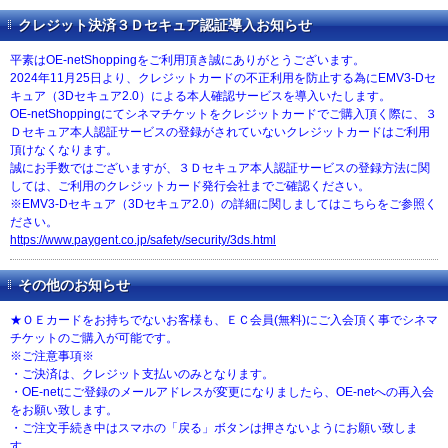
クレジット決済３Ｄセキュア認証導入お知らせ
平素はOE-netShoppingをご利用頂き誠にありがとうございます。
2024年11月25日より、クレジットカードの不正利用を防止する為にEMV3-Dセ
キュア（3Dセキュア2.0）による本人確認サービスを導入いたします。
OE-netShoppingにてシネマチケットをクレジットカードでご購入頂く際に、３
Ｄセキュア本人認証サービスの登録がされていないクレジットカードはご利用
頂けなくなります。
誠にお手数ではございますが、３Ｄセキュア本人認証サービスの登録方法に関
しては、ご利用のクレジットカード発行会社までご確認ください。
※EMV3-Dセキュア（3Dセキュア2.0）の詳細に関しましてはこちらをご参照く
ださい。
https://www.paygent.co.jp/safety/security/3ds.html
その他のお知らせ
★ＯＥカードをお持ちでないお客様も、ＥＣ会員(無料)にご入会頂く事でシネマ
チケットのご購入が可能です。
※ご注意事項※
・ご決済は、クレジット支払いのみとなります。
・OE-netにご登録のメールアドレスが変更になりましたら、OE-netへの再入会
をお願い致します。
・ご注文手続き中はスマホの「戻る」ボタンは押さないようにお願い致しま
す。