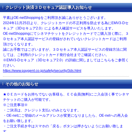
クレジット決済３Ｄセキュア認証導入お知らせ
平素はOE-netShoppingをご利用頂き誠にありがとうございます。
2024年11月25日より、クレジットカードの不正利用を防止する為にEMV3-Dセ
キュア（3Dセキュア2.0）による本人確認サービスを導入いたします。
OE-netShoppingにてシネマチケットをクレジットカードでご購入頂く際に、３
Ｄセキュア本人認証サービスの登録がされていないクレジットカードはご利用
頂けなくなります。
誠にお手数ではございますが、３Ｄセキュア本人認証サービスの登録方法に関
しては、ご利用のクレジットカード発行会社までご確認ください。
※EMV3-Dセキュア（3Dセキュア2.0）の詳細に関しましてはこちらをご参照く
ださい。
https://www.paygent.co.jp/safety/security/3ds.html
その他のお知らせ
★ＯＥカードをお持ちでないお客様も、ＥＣ会員(無料)にご入会頂く事でシネマ
チケットのご購入が可能です。
※ご注意事項※
・ご決済は、クレジット支払いのみとなります。
・OE-netにご登録のメールアドレスが変更になりましたら、OE-netへの再入会
をお願い致します。
・ご注文手続き中はスマホの「戻る」ボタンは押さないようにお願い致しま
す。