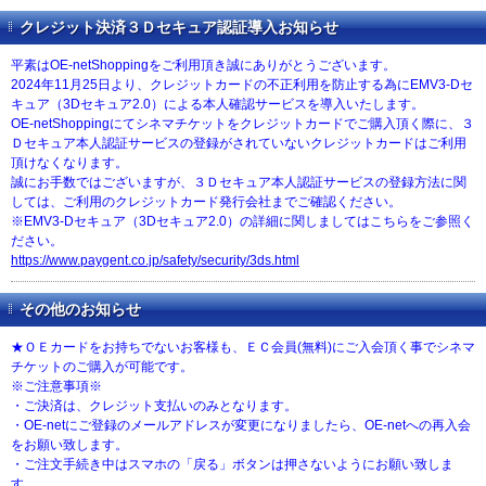
クレジット決済３Ｄセキュア認証導入お知らせ
平素はOE-netShoppingをご利用頂き誠にありがとうございます。
2024年11月25日より、クレジットカードの不正利用を防止する為にEMV3-Dセ
キュア（3Dセキュア2.0）による本人確認サービスを導入いたします。
OE-netShoppingにてシネマチケットをクレジットカードでご購入頂く際に、３
Ｄセキュア本人認証サービスの登録がされていないクレジットカードはご利用
頂けなくなります。
誠にお手数ではございますが、３Ｄセキュア本人認証サービスの登録方法に関
しては、ご利用のクレジットカード発行会社までご確認ください。
※EMV3-Dセキュア（3Dセキュア2.0）の詳細に関しましてはこちらをご参照く
ださい。
https://www.paygent.co.jp/safety/security/3ds.html
その他のお知らせ
★ＯＥカードをお持ちでないお客様も、ＥＣ会員(無料)にご入会頂く事でシネマ
チケットのご購入が可能です。
※ご注意事項※
・ご決済は、クレジット支払いのみとなります。
・OE-netにご登録のメールアドレスが変更になりましたら、OE-netへの再入会
をお願い致します。
・ご注文手続き中はスマホの「戻る」ボタンは押さないようにお願い致しま
す。