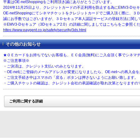
平素はOE-netShoppingをご利用頂き誠にありがとうございます。
2024年11月25日より、クレジットカードの不正利用を防止する為にEMV3-D
OE-netShoppingにてシネマチケットをクレジットカードでご購入頂く際
誠にお手数ではございますが、３Ｄセキュア本人認証サービスの登録方法に関し
※EMV3-Dセキュア（3Dセキュア2.0）の詳細に関しましてはこちらをご参照く
https://www.paygent.co.jp/safety/security/3ds.html
その他のお知らせ
★ＯＥカードをお持ちでないお客様も、ＥＣ会員(無料)にご入会頂く事でシネマ
※ご注意事項※
・ご決済は、クレジット支払いのみとなります。
・OE-netにご登録のメールアドレスが変更になりましたら、OE-netへの再入会
・ご注文手続き中はスマホの「戻る」ボタンは押さないようにお願い致します。
・ご購入チケットの確認は、クレジット会社の承認確認が取れ次第となりますの
ご利用に関する詳細