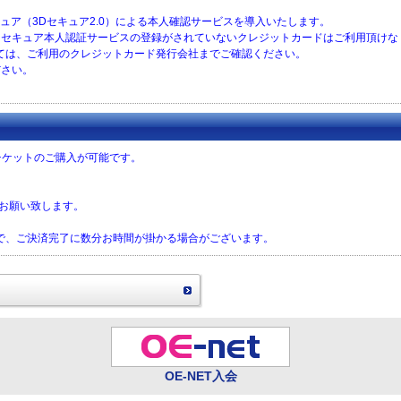
セキュア（3Dセキュア2.0）による本人確認サービスを導入いたします。
に、３Ｄセキュア本人認証サービスの登録がされていないクレジットカードはご利用頂け
ては、ご利用のクレジットカード発行会社までご確認ください。
ださい。
チケットのご購入が可能です。
をお願い致します。
で、ご決済完了に数分お時間が掛かる場合がございます。
OE-NET入会