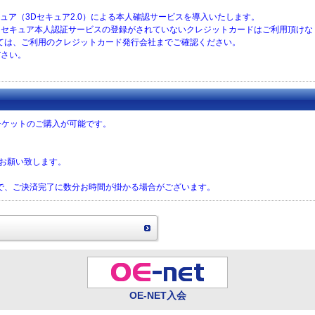
セキュア（3Dセキュア2.0）による本人確認サービスを導入いたします。
に、３Ｄセキュア本人認証サービスの登録がされていないクレジットカードはご利用頂け
ては、ご利用のクレジットカード発行会社までご確認ください。
ださい。
チケットのご購入が可能です。
をお願い致します。
で、ご決済完了に数分お時間が掛かる場合がございます。
OE-NET入会