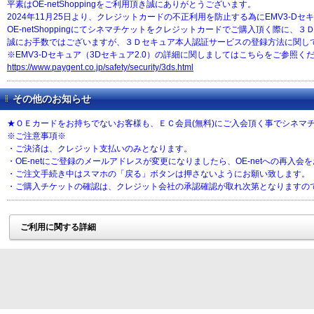
平素はOE-netShoppingをご利用頂き誠にありがとうございます。
2024年11月25日より、クレジットカードの不正利用を防止する為にEMV3-D
OE-netShoppingにてシネマチケットをクレジットカードでご購入頂く際
誠にお手数ではございますが、３Ｄセキュア本人認証サービスの登録方法に関し
※EMV3-Dセキュア（3Dセキュア2.0）の詳細に関しましてはこちらをご参照く
https://www.paygent.co.jp/safety/security/3ds.html
その他のお知らせ
★ＯＥカードをお持ちでないお客様も、ＥＣ会員(無料)にご入会頂く事でシネマ
※ご注意事項※
・ご決済は、クレジット支払いのみとなります。
・OE-netにご登録のメールアドレスが変更になりましたら、OE-netへの再入会
・ご注文手続き中はスマホの「戻る」ボタンは押さないようにお願い致します。
・ご購入チケットの確認は、クレジット会社の承認確認が取れ次第となりますの
ご利用に関する詳細