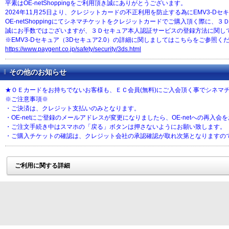
平素はOE-netShoppingをご利用頂き誠にありがとうございます。
2024年11月25日より、クレジットカードの不正利用を防止する為にEMV3-D
OE-netShoppingにてシネマチケットをクレジットカードでご購入頂く際
誠にお手数ではございますが、３Ｄセキュア本人認証サービスの登録方法に関し
※EMV3-Dセキュア（3Dセキュア2.0）の詳細に関しましてはこちらをご参照く
https://www.paygent.co.jp/safety/security/3ds.html
その他のお知らせ
★ＯＥカードをお持ちでないお客様も、ＥＣ会員(無料)にご入会頂く事でシネマ
※ご注意事項※
・ご決済は、クレジット支払いのみとなります。
・OE-netにご登録のメールアドレスが変更になりましたら、OE-netへの再入会
・ご注文手続き中はスマホの「戻る」ボタンは押さないようにお願い致します。
・ご購入チケットの確認は、クレジット会社の承認確認が取れ次第となりますの
ご利用に関する詳細