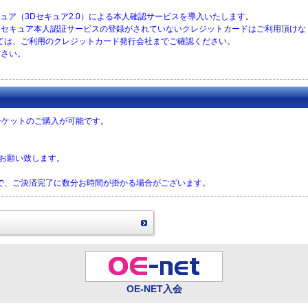
セキュア（3Dセキュア2.0）による本人確認サービスを導入いたします。
に、３Ｄセキュア本人認証サービスの登録がされていないクレジットカードはご利用頂け
ては、ご利用のクレジットカード発行会社までご確認ください。
ださい。
チケットのご購入が可能です。
をお願い致します。
で、ご決済完了に数分お時間が掛かる場合がございます。
OE-NET入会