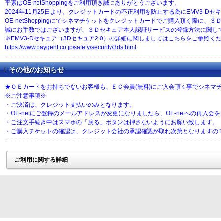
平素はOE-netShoppingをご利用頂き誠にありがとうございます。
2024年11月25日より、クレジットカードの不正利用を防止する為にEMV3-D
OE-netShoppingにてシネマチケットをクレジットカードでご購入頂く際
誠にお手数ではございますが、３Ｄセキュア本人認証サービスの登録方法に関し
※EMV3-Dセキュア（3Dセキュア2.0）の詳細に関しましてはこちらをご参照く
https://www.paygent.co.jp/safety/security/3ds.html
その他のお知らせ
★ＯＥカードをお持ちでないお客様も、ＥＣ会員(無料)にご入会頂く事でシネマ
※ご注意事項※
・ご決済は、クレジット支払いのみとなります。
・OE-netにご登録のメールアドレスが変更になりましたら、OE-netへの再入会
・ご注文手続き中はスマホの「戻る」ボタンは押さないようにお願い致します。
・ご購入チケットの確認は、クレジット会社の承認確認が取れ次第となりますの
ご利用に関する詳細