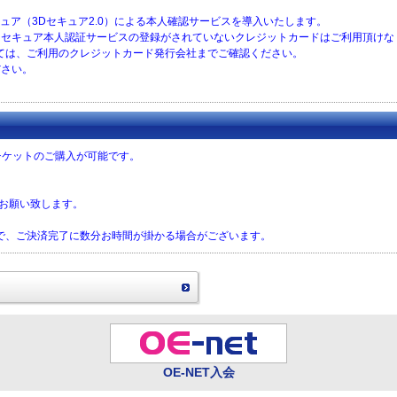
セキュア（3Dセキュア2.0）による本人確認サービスを導入いたします。
に、３Ｄセキュア本人認証サービスの登録がされていないクレジットカードはご利用頂け
ては、ご利用のクレジットカード発行会社までご確認ください。
ださい。
チケットのご購入が可能です。
をお願い致します。
で、ご決済完了に数分お時間が掛かる場合がございます。
OE-NET入会