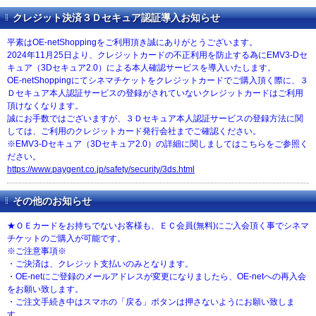
クレジット決済３Ｄセキュア認証導入お知らせ
平素はOE-netShoppingをご利用頂き誠にありがとうございます。
2024年11月25日より、クレジットカードの不正利用を防止する為にEMV3-Dセ
キュア（3Dセキュア2.0）による本人確認サービスを導入いたします。
OE-netShoppingにてシネマチケットをクレジットカードでご購入頂く際に、３
Ｄセキュア本人認証サービスの登録がされていないクレジットカードはご利用
頂けなくなります。
誠にお手数ではございますが、３Ｄセキュア本人認証サービスの登録方法に関
しては、ご利用のクレジットカード発行会社までご確認ください。
※EMV3-Dセキュア（3Dセキュア2.0）の詳細に関しましてはこちらをご参照く
ださい。
https://www.paygent.co.jp/safety/security/3ds.html
その他のお知らせ
★ＯＥカードをお持ちでないお客様も、ＥＣ会員(無料)にご入会頂く事でシネマ
チケットのご購入が可能です。
※ご注意事項※
・ご決済は、クレジット支払いのみとなります。
・OE-netにご登録のメールアドレスが変更になりましたら、OE-netへの再入会
をお願い致します。
・ご注文手続き中はスマホの「戻る」ボタンは押さないようにお願い致しま
す。