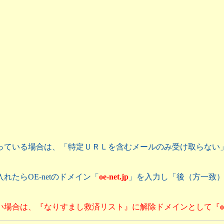
っている場合は、「特定ＵＲＬを含むメールのみ受け取らない
たらOE-netのドメイン「
oe-net.jp
」を入力し「後（方一致
い場合は、『なりすまし救済リスト』に解除ドメインとして『
o